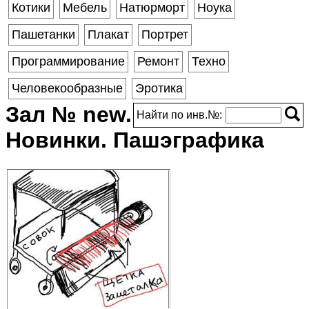
Котики
Мебель
Натюрморт
Ноука
Пашетанки
Плакат
Портрет
Программирование
Ремонт
Техно
Человекообразные
Эротика
Зал № new.
Найти по инв.№:
Новинки. Пашэграфика