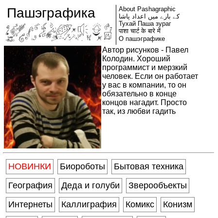
Пашэграфика
About Pashagraphic
کے بارے میں اعداد پاشا
Тухай Паша зураг
पाशा चार्ट के बारे में
О пашэграфике
Автор рисунков - Павел
Колодин. Хороший
программист и мерзкий
человек. Если он работает
у вас в компании, то он
обязательно в конце
концов нагадит. Просто
так, из любви гадить
НОВИНКИ
Биороботы
Бытовая техника
География
Деда и голуби
Зверообъекты
Интернеты
Каллиграфия
Комикс
Конизм