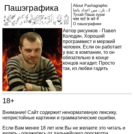
Пашэграфика
About Pashagraphic
کے بارے میں اعداد پاشا
Тухай Паша зураг
पाशा चार्ट के बारे में
О пашэграфике
Автор рисунков - Павел
Колодин. Хороший
программист и мерзкий
человек. Если он работает
у вас в компании, то он
обязательно в конце
концов нагадит. Просто
так, из любви гадить
18+
Внимание! Сайт содержит ненормативную лексику,
непристойные картинки и грамматические ошибки.
Если Вам менее 18 лет или Вы не желаете это читать и
видеть - откажитесь от дальнейшего просмотра