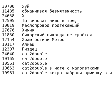
30700	хуй

11485	обманчивая безмятежность

24658	Х

12505	Ты виноват лишь в том,

10819	Маслопровод подтекающий

27676	Химик

11830	Сикорский никогда не сдаётся

12154	Храм богини Метро

10117	Алкаш

12307	Пиздец

24640	cat2double

10165	cat2double

10561	cat2double

10663	cat2double в чате с малолетками
