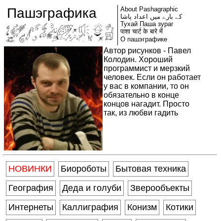
Пашэграфика
About Pashagraphic
کے بارے میں اعداد پاشا
Тухай Паша зураг
पाशा चार्ट के बारे में
О пашэграфике
Автор рисунков - Павел
Колодин. Хороший
программист и мерзкий
человек. Если он работает
у вас в компании, то он
обязательно в конце
концов нагадит. Просто
так, из любви гадить
НОВИНКИ
Биороботы
Бытовая техника
География
Деда и голуби
Зверообъекты
Интернеты
Каллиграфия
Конизм
Котики