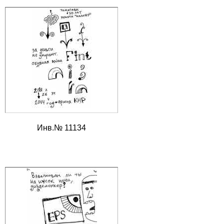
Инв.№ 11134