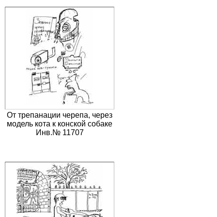
От трепанации черепа, через
модель кота к конской собаке
Инв.№ 11707