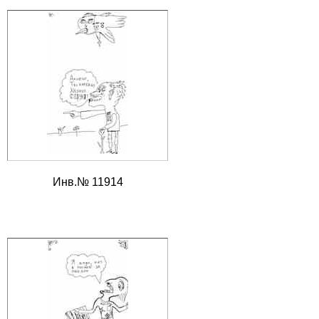
Инв.№ 11914