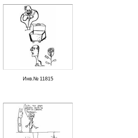
Инв.№ 11815