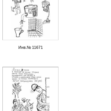
Инв.№ 11671