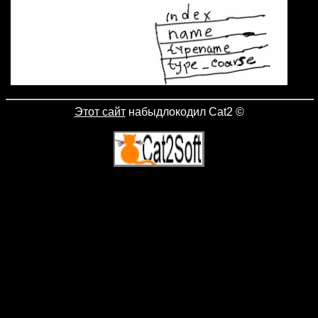
Этот сайт
набыдлокодил Cat2
©