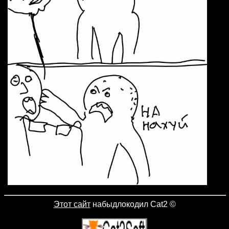
Этот сайт
набыдлокодил Cat2
©