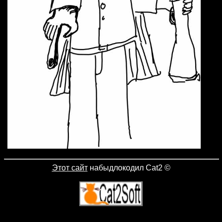
Этот сайт
набыдлокодил Cat2
©