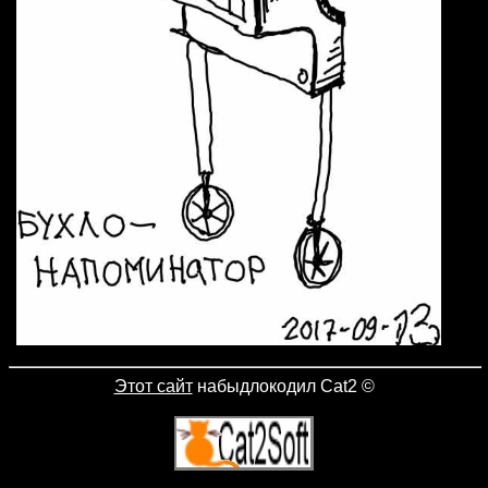
Этот сайт
набыдлокодил Cat2
©