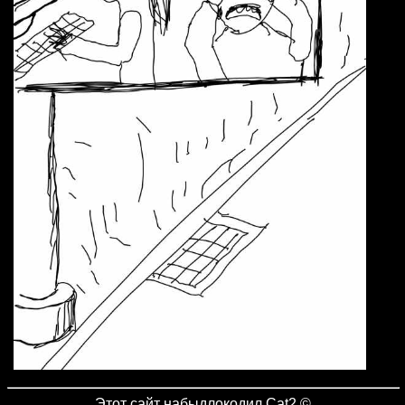
Этот сайт
набыдлокодил Cat2
©