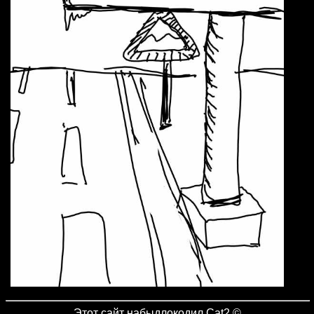
Этот сайт
набыдлокодил Cat2
©