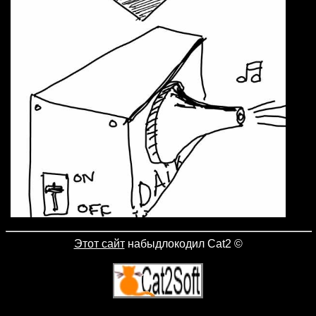
Этот сайт
набыдлокодил Cat2
©