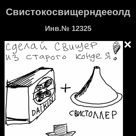
Свистокосвищерндееолд
Инв.№ 12325