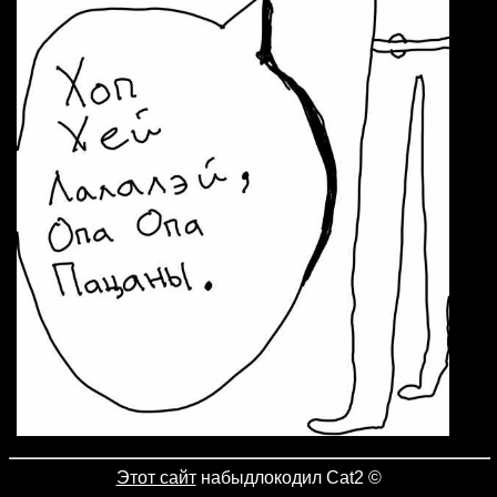
Этот сайт
набыдлокодил Cat2
©