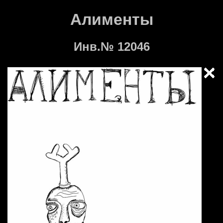
Алименты
Инв.№ 12046