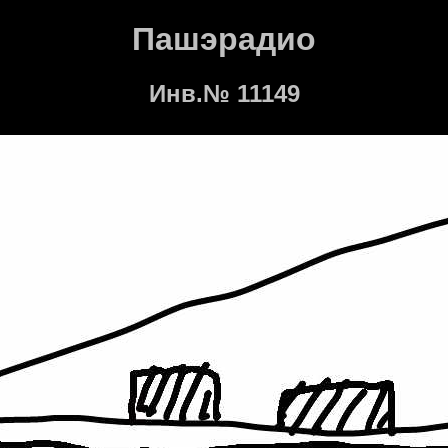
Пашэрадио
Инв.№ 11149