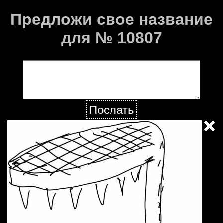
Предложи свое название
для № 10807
Послать