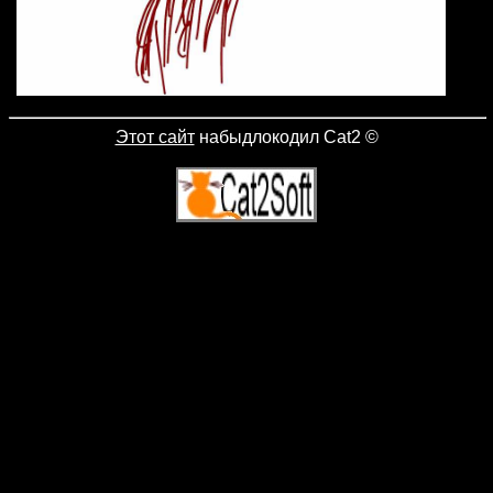
Этот сайт
набыдлокодил Cat2
©