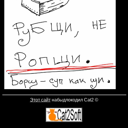
Этот сайт
набыдлокодил Cat2
©