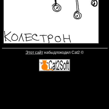
Этот сайт
набыдлокодил Cat2
©