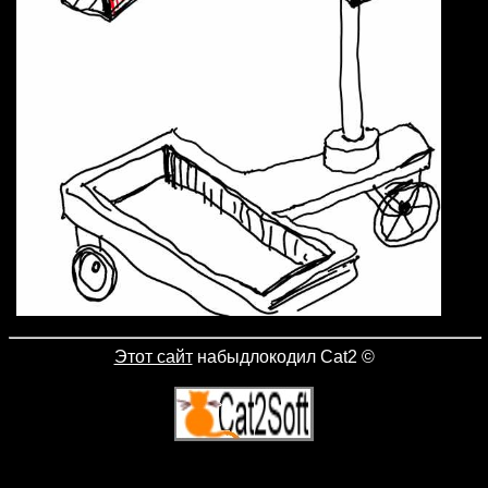
Этот сайт
набыдлокодил Cat2
©