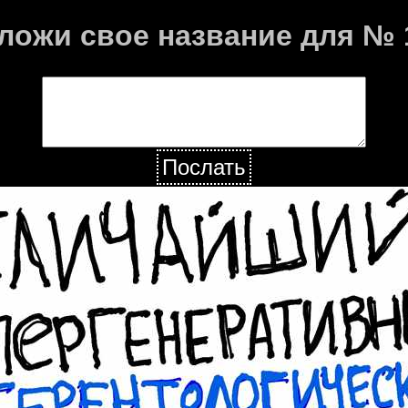
ложи свое название для № 
Послать