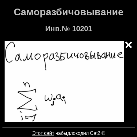
Саморазбичовывание
Инв.№ 10201
Этот сайт
набыдлокодил Cat2
©